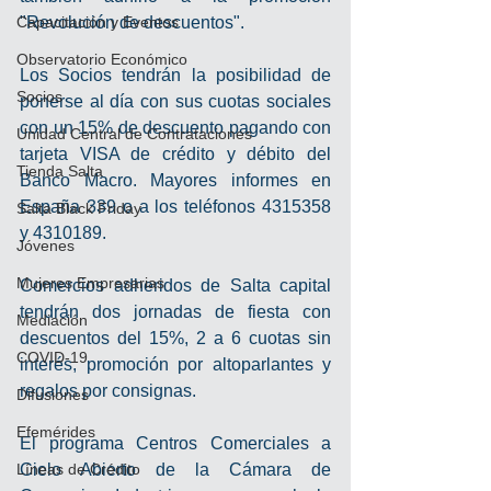
Capacitación y Eventos
"Revolución de descuentos". 
Observatorio Económico
Los Socios tendrán la posibilidad de 
Socios
ponerse al día con sus cuotas sociales 
con un 15% de descuento pagando con 
Unidad Central de Contrataciones
tarjeta VISA de crédito y débito del 
Tienda Salta
Banco Macro. Mayores informes en 
España 339 o a los teléfonos 4315358 
Salta Black Friday
y 4310189. 
Jóvenes
Mujeres Empresarias
Comercios adheridos de Salta capital 
tendrán dos jornadas de fiesta con 
Mediación
descuentos del 15%, 2 a 6 cuotas sin 
COVID-19
interés, promoción por altoparlantes y 
regalos por consignas. 
Difusiones
Efemérides
El programa Centros Comerciales a 
Líneas de Crédito
Cielo Abierto de la Cámara de 