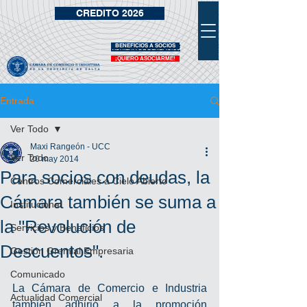
CREDITO 2026
BENEFICIOS A SOCIOS
VIDRIERA DE BENEFICIOS
¡QUIERO ASOCIARME!
Entrada
Ver Todo
Maxi Rangeón - UCC
Ver Todo
20 may 2014
Para socios con deudas, la
Centros Comerciales a Cielo Abierto
Cámara también se suma a
Institucional
la "Revolución de
Servicios y Beneficios
Descuentos".
Gestión Gremial Empresaria
Comunicado
La Cámara de Comercio e Industria 
Actualidad Comercial
también adhirió a la promoción 