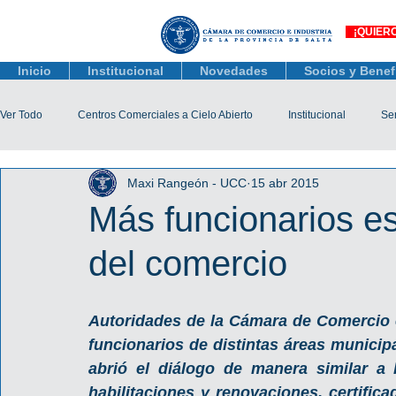
¡QUIER
Inicio
Institucional
Novedades
Socios y Benef
Ver Todo
Centros Comerciales a Cielo Abierto
Institucional
Ser
Maxi Rangeón - UCC
15 abr 2015
Actualidad Comercial
Capacitación y Eventos
Observatorio 
Más funcionarios e
del comercio
Tienda Salta
Salta Black Friday
Jóvenes
Mujeres Empr
Autoridades de la Cámara de Comercio e 
Líneas de Crédito
funcionarios de distintas áreas municipa
abrió el diálogo de manera similar a
habilitaciones y renovaciones, certific