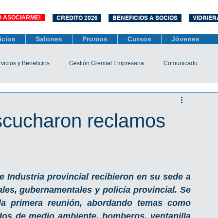
O ASOCIARME!
CREDITO 2026
BENEFICIOS A SOCIOS
VIDRIER
icios
Salones
Promos
Cursos
Jóvenes
vicios y Beneficios
Gestión Gremial Empresaria
Comunicado
Económico
Socios
Unidad Central de Contrataciones
scucharon reclamos
esarias
Mediación
COVID-19
Difusiones
Efemérides
Industria provincial recibieron en su sede a 
les, gubernamentales y policía provincial. Se 
 la primera reunión, abordando temas como 
ados de medio ambiente, bomberos, ventanilla 