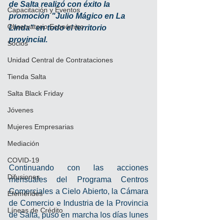
de Salta realizó con éxito la 
Capacitación y Eventos
promoción "Julio Mágico en La 
Observatorio Económico
Linda" en todo el territorio 
provincial. 
Socios
Unidad Central de Contrataciones
Tienda Salta
Salta Black Friday
Jóvenes
Mujeres Empresarias
Mediación
COVID-19
Continuando con las acciones 
Difusiones
mensuales del Programa Centros 
Comerciales a Cielo Abierto, la Cámara 
Efemérides
de Comercio e Industria de la Provincia 
Líneas de Crédito
de Salta, puso en marcha los días lunes 