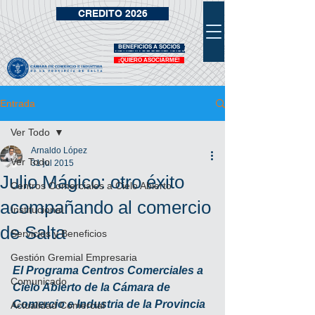
CREDITO 2026
BENEFICIOS A SOCIOS
VIDRIERA DE BENEFICIOS
¡QUIERO ASOCIARME!
Entrada
Ver Todo
Arnaldo López
Ver Todo
31 jul 2015
Julio Mágico: otro éxito
Centros Comerciales a Cielo Abierto
acompañando al comercio
Institucional
de Salta
Servicios y Beneficios
Gestión Gremial Empresaria
El Programa Centros Comerciales a 
Comunicado
Cielo Abierto de la Cámara de 
Comercio e Industria de la Provincia 
Actualidad Comercial