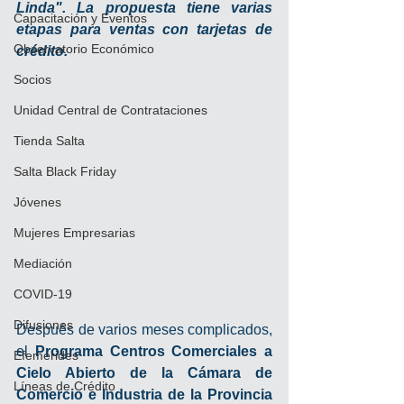
Linda". La propuesta tiene varias 
Capacitación y Eventos
etapas para ventas con tarjetas de 
Observatorio Económico
crédito.
Socios
Unidad Central de Contrataciones
Tienda Salta
Salta Black Friday
Jóvenes
Mujeres Empresarias
Mediación
COVID-19
Difusiones
Después de varios meses complicados, 
el 
Programa Centros Comerciales a 
Efemérides
Cielo Abierto de la Cámara de 
Líneas de Crédito
Comercio e Industria de la Provincia 