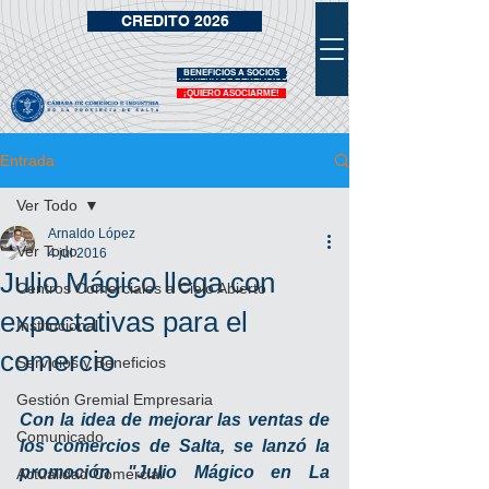
CREDITO 2026
BENEFICIOS A SOCIOS
VIDRIERA DE BENEFICIOS
¡QUIERO ASOCIARME!
Entrada
Ver Todo
Arnaldo López
Ver Todo
4 jul 2016
Julio Mágico llega con
Centros Comerciales a Cielo Abierto
expectativas para el
Institucional
comercio
Servicios y Beneficios
Gestión Gremial Empresaria
Con la idea de mejorar las ventas de 
Comunicado
los comercios de Salta, se lanzó la 
promoción "Julio Mágico en La 
Actualidad Comercial