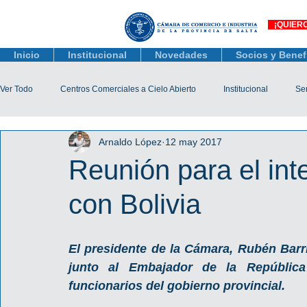
¡QUIER
Inicio
Institucional
Novedades
Socios y Benef
Ver Todo
Centros Comerciales a Cielo Abierto
Institucional
Ser
Arnaldo López
12 may 2017
Actualidad Comercial
Capacitación y Eventos
Observatorio 
Reunión para el int
con Bolivia
Tienda Salta
Salta Black Friday
Jóvenes
Mujeres Empr
El presidente de la Cámara, Rubén Barri
Líneas de Crédito
junto al Embajador de la República
funcionarios del gobierno provincial.