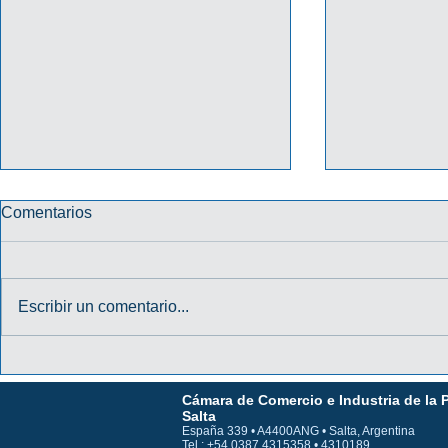
Comentarios
Escribir un comentario...
PROMO "TU CREDENCIAL
PROMO HA
DIGITAL TE DA MÁS" 2026
31/10/202
Cámara de Comercio e Industria de la 
MACRO
Salta
España 339 • A4400ANG • Salta, Argentina
Tel.: +54 0387 4315358 • 4310189