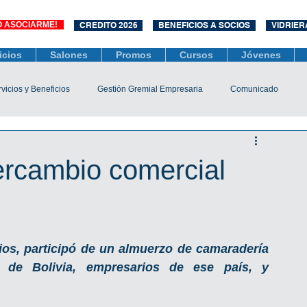
O ASOCIARME!
CREDITO 2026
BENEFICIOS A SOCIOS
VIDRIER
icios
Salones
Promos
Cursos
Jóvenes
vicios y Beneficios
Gestión Gremial Empresaria
Comunicado
Económico
Socios
Unidad Central de Contrataciones
ercambio comercial
esarias
Mediación
COVID-19
Difusiones
Efemérides
os, participó de un almuerzo de camaradería 
 de Bolivia, empresarios de ese país, y 