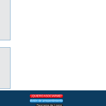
O!
¡QUIERO ASOCIARME!
Botón de arrepentimiento
Descarga de Logos