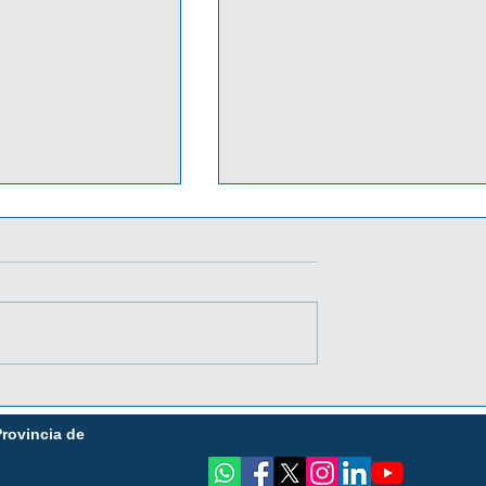
STA EL
PROMO DIA DEL NIÑO
6 CON BANCO
JUNTO A BANCO MACRO
Provincia de
¡ADHERÍ YA TU COMERCI