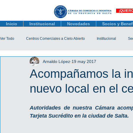
¡QUIER
Inicio
Institucional
Novedades
Socios y Benef
Ver Todo
Centros Comerciales a Cielo Abierto
Institucional
Ser
Arnaldo López
19 may 2017
Actualidad Comercial
Capacitación y Eventos
Observatorio 
Acompañamos la in
nuevo local en el c
Tienda Salta
Salta Black Friday
Jóvenes
Mujeres Empr
Autoridades de nuestra Cámara acompa
Líneas de Crédito
Tarjeta Sucrédito en la ciudad de Salta.             