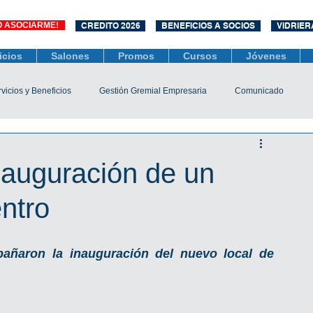
O ASOCIARME!
CREDITO 2026
BENEFICIOS A SOCIOS
VIDRIER
icios
Salones
Promos
Cursos
Jóvenes
vicios y Beneficios
Gestión Gremial Empresaria
Comunicado
Económico
Socios
Unidad Central de Contrataciones
auguración de un
entro
esarias
Mediación
COVID-19
Difusiones
Efemérides
ñaron la inauguración del nuevo local de 
                                 