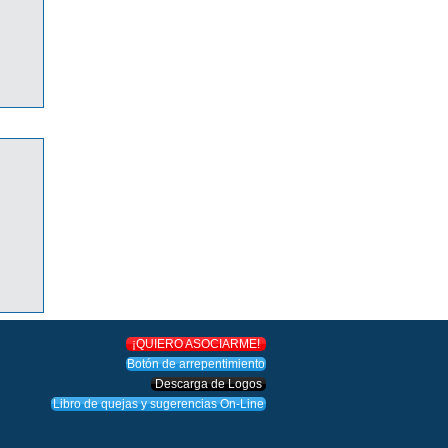
O!
¡QUIERO ASOCIARME!
Botón de arrepentimiento
Descarga de Logos
Libro de quejas y sugerencias On-Line