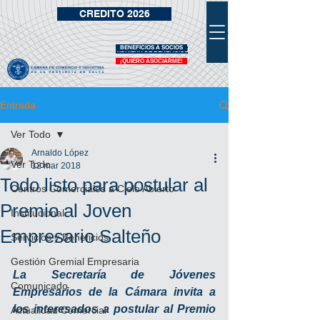
CREDITO 2026
BENEFICIOS A SOCIOS
VIDRIERA DE BENEFICIOS
¡QUIERO ASOCIARME!
Entrada
Ver Todo
Arnaldo López
Ver Todo
12 mar 2018
Todo listo para postular al
Centros Comerciales a Cielo Abierto
Premio al Joven
Institucional
Empresario Salteño
Servicios y Beneficios
Gestión Gremial Empresaria
La Secretaría de Jóvenes 
Comunicado
Empresarios de la Cámara invita a 
los interesados a postular al Premio 
Actualidad Comercial