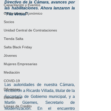
Directivo de la Cámara, avances por 
Capacitación y Eventos
las habilitaciones. Ahora lanzaron la 
Observatorio Económico
"Fila Virtual".
Socios
Unidad Central de Contrataciones
Tienda Salta
Salta Black Friday
Jóvenes
Mujeres Empresarias
Mediación
COVID-19
Las autoridades de nuestra Cámara, 
Difusiones
recibieron a Ricardo Villada, titular de la 
Secretaría de Gobierno municipal, y a 
Efemérides
Martín Güemes, Secretario de 
Líneas de Crédito
Modernización. En el encuentro 