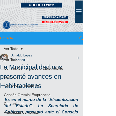
CREDITO 2026
BENEFICIOS A SOCIOS
VIDRIERA DE BENEFICIOS
¡QUIERO ASOCIARME!
Entrada
Ver Todo
Arnaldo López
Ver Todo
26 abr 2018
La Municipalidad nos
Centros Comerciales a Cielo Abierto
presentó avances en
Institucional
Habilitaciones
Servicios y Beneficios
Gestión Gremial Empresaria
Es en el marco de la "Eficientización 
Comunicado
del Estado". La Secretaría de 
Gobierno presentó ante el Consejo 
Actualidad Comercial