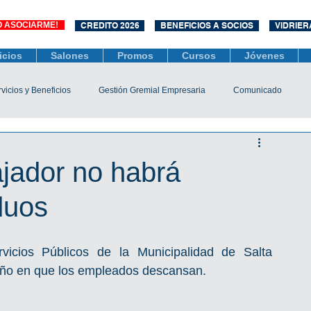
O ASOCIARME!
CREDITO 2026
BENEFICIOS A SOCIOS
VIDRIER
icios
Salones
Promos
Cursos
Jóvenes
vicios y Beneficios
Gestión Gremial Empresaria
Comunicado
Económico
Socios
Unidad Central de Contrataciones
ajador no habrá
duos
esarias
Mediación
COVID-19
Difusiones
Efemérides
icios Públicos de la Municipalidad de Salta 
 año en que los empleados descansan.