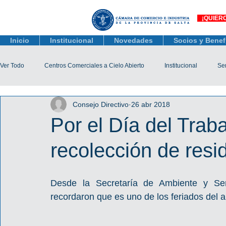
¡QUIER
Inicio
Institucional
Novedades
Socios y Benef
Ver Todo
Centros Comerciales a Cielo Abierto
Institucional
Ser
Consejo Directivo
26 abr 2018
Actualidad Comercial
Capacitación y Eventos
Observatorio 
Por el Día del Trab
recolección de resi
Tienda Salta
Salta Black Friday
Jóvenes
Mujeres Empr
Desde la Secretaría de Ambiente y Serv
Líneas de Crédito
recordaron que es uno de los feriados del