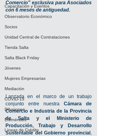
Comercio" exclusiva para Asociados 
Capacitación y Eventos
con 6 meses de antiguedad.
Observatorio Económico
Socios
Unidad Central de Contrataciones
Tienda Salta
Salta Black Friday
Jóvenes
Mujeres Empresarias
Mediación
Lanzada en el marco de un trabajo 
COVID-19
conjunto entre nuestra 
Cámara de 
Difusiones
Comercio e Industria de la Provincia 
de Salta y el Ministerio de 
Efemérides
Producción, Trabajo y Desarrollo 
Líneas de Crédito
Sustentable del Gobierno provincial
, 