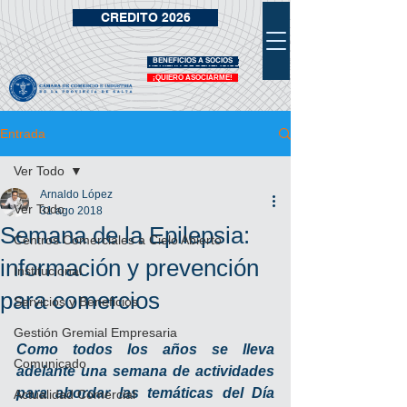
CREDITO 2026
BENEFICIOS A SOCIOS
VIDRIERA DE BENEFICIOS
¡QUIERO ASOCIARME!
Entrada
Ver Todo
Arnaldo López
Ver Todo
31 ago 2018
Semana de la Epilepsia:
Centros Comerciales a Cielo Abierto
información y prevención
Institucional
para comercios
Servicios y Beneficios
Gestión Gremial Empresaria
Como todos los años se lleva 
Comunicado
adelante una semana de actividades 
para abordar las temáticas del Día 
Actualidad Comercial