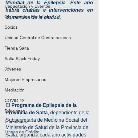
Mundial de la Epilepsia. Este año 
Capacitación y Eventos
habrá charlas e intervenciones en 
Observatorio Económico
comercios de la ciudad.
Socios
Unidad Central de Contrataciones
Tienda Salta
Salta Black Friday
Jóvenes
Mujeres Empresarias
Mediación
COVID-19
El 
Programa de Epilepsia de la 
Difusiones
Provincia de Salta
, dependiente de la 
Subsecretaría de Medicina Social del 
Efemérides
Ministerio de Salud de la Provincia de 
Líneas de Crédito
Salta, organiza cada año actividades 