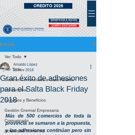
CREDITO 2026
BENEFICIOS A SOCIOS
VIDRIERA DE BENEFICIOS
¡QUIERO ASOCIARME!
Entrada
Ver Todo
Arnaldo López
Ver Todo
20 nov 2018
Gran éxito de adhesiones
Centros Comerciales a Cielo Abierto
para el Salta Black Friday
Institucional
2018
Servicios y Beneficios
Gestión Gremial Empresaria
Más de 500 comercios de toda la 
Comunicado
provincia se sumaron a la propuesta, 
y las adhesiones continúan pero sin 
Actualidad Comercial