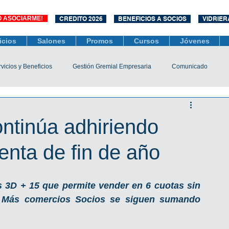
O ASOCIARME!
CREDITO 2026
BENEFICIOS A SOCIOS
VIDRIER
icios
Salones
Promos
Cursos
Jóvenes
vicios y Beneficios
Gestión Gremial Empresaria
Comunicado
Económico
Socios
Unidad Central de Contrataciones
ntinúa adhiriendo
enta de fin de año
esarias
Mediación
COVID-19
Difusiones
Efemérides
3D + 15 que permite vender en 6 cuotas sin 
s. Más comercios Socios se siguen sumando 