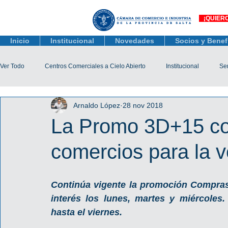
¡QUIER
Inicio
Institucional
Novedades
Socios y Benef
Ver Todo
Centros Comerciales a Cielo Abierto
Institucional
Ser
Arnaldo López
28 nov 2018
Actualidad Comercial
Capacitación y Eventos
Observatorio 
La Promo 3D+15 co
comercios para la v
Tienda Salta
Salta Black Friday
Jóvenes
Mujeres Empr
Continúa vigente la promoción Compras 
Líneas de Crédito
interés los lunes, martes y miércole
hasta el viernes.