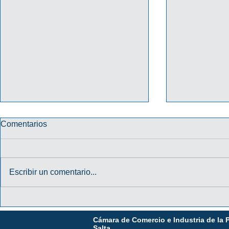
Comentarios
Escribir un comentario...
PROMO "TU CREDENCIAL
PROMO HA
DIGITAL TE DA MÁS" 2026
31/10/202
Cámara de Comercio e Industria de la 
MACRO
Salta