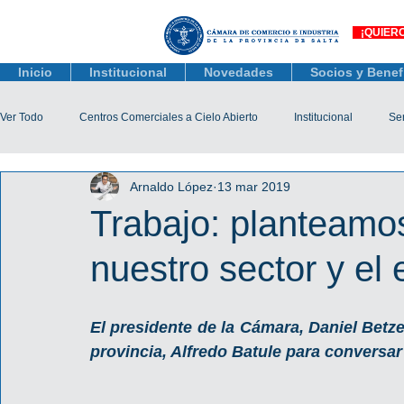
¡QUIER
Inicio
Institucional
Novedades
Socios y Benef
Ver Todo
Centros Comerciales a Cielo Abierto
Institucional
Ser
Arnaldo López
13 mar 2019
Actualidad Comercial
Capacitación y Eventos
Observatorio 
Trabajo: planteamo
nuestro sector y el 
Tienda Salta
Salta Black Friday
Jóvenes
Mujeres Empr
El presidente de la Cámara, Daniel Betzel
Líneas de Crédito
provincia, Alfredo Batule para conversar