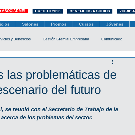
O ASOCIARME!
CREDITO 2026
BENEFICIOS A SOCIOS
VIDRIER
icios
Salones
Promos
Cursos
Jóvenes
vicios y Beneficios
Gestión Gremial Empresaria
Comunicado
Económico
Socios
Unidad Central de Contrataciones
s las problemáticas de
escenario del futuro
esarias
Mediación
COVID-19
Difusiones
Efemérides
, se reunió con el Secretario de Trabajo de la 
 acerca de los problemas del sector.