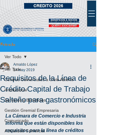
CREDITO 2026
BENEFICIOS A SOCIOS
VIDRIERA DE BENEFICIOS
¡QUIERO ASOCIARME!
Entrada
Ver Todo
Arnaldo López
Ver Todo
14 may 2019
Requisitos de la Línea de
Centros Comerciales a Cielo Abierto
Crédito Capital de Trabajo
Institucional
Salteño para gastronómicos
Servicios y Beneficios
Gestión Gremial Empresaria
La Cámara de Comercio e Industria 
Comunicado
informa que están disponibles los 
requisitos para la línea de créditos 
Actualidad Comercial