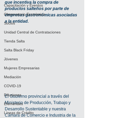
que incentiva la compra de 
Capacitación y Eventos
productos salteños por parte de 
Observatorio Económico
empresas gastronómicas asociadas 
a la entidad.
Socios
Unidad Central de Contrataciones
Tienda Salta
Salta Black Friday
Jóvenes
Mujeres Empresarias
Mediación
COVID-19
Difusiones
El Gobierno provincial a través del 
Ministerio de Producción, Trabajo y 
Efemérides
Desarrollo Sustentable y nuestra 
Líneas de Crédito
Cámara de Comercio e Industria de la 