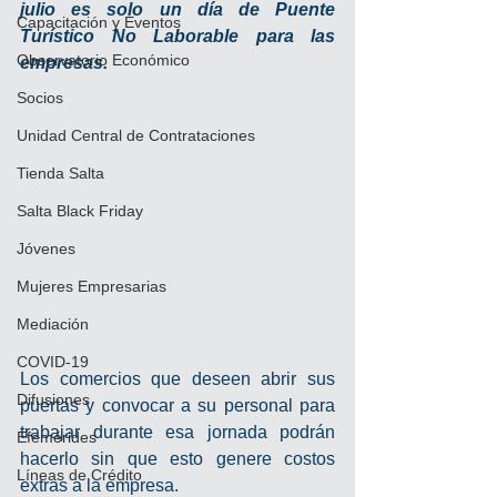
julio es solo un día de Puente 
Capacitación y Eventos
Turístico No Laborable para las 
Observatorio Económico
empresas.
Socios
Unidad Central de Contrataciones
Tienda Salta
Salta Black Friday
Jóvenes
Mujeres Empresarias
Mediación
COVID-19
Los comercios que deseen abrir sus 
Difusiones
puertas y convocar a su personal para 
trabajar durante esa jornada podrán 
Efemérides
hacerlo sin que esto genere costos 
Líneas de Crédito
extras a la empresa.