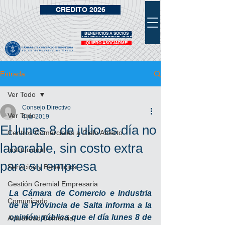
CREDITO 2026
BENEFICIOS A SOCIOS
VIDRIERA DE BENEFICIOS
¡QUIERO ASOCIARME!
Entrada
Ver Todo
Consejo Directivo
Ver Todo
4 jul 2019
El lunes 8 de julio es día no
Centros Comerciales a Cielo Abierto
laborable, sin costo extra
Institucional
para su empresa
Servicios y Beneficios
Gestión Gremial Empresaria
La Cámara de Comercio e Industria 
Comunicado
de la Provincia de Salta informa a la 
opinión pública que el día lunes 8 de 
Actualidad Comercial