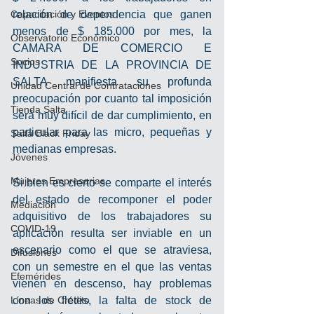
Capacitación y Eventos
relación de dependencia que ganen 
menos de $ 185.000 por mes, la 
Observatorio Económico
CAMARA DE COMERCIO E 
Socios
INDUSTRIA DE LA PROVINCIA DE 
SALTA manifiesta su profunda 
Unidad Central de Contrataciones
preocupación por cuanto tal imposición 
Tienda Salta
será muy difícil de dar cumplimiento, en 
particular para las micro, pequeñas y 
Salta Black Friday
medianas empresas.
Jóvenes
Mujeres Empresarias
Si bien es cierto se comparte el interés 
del estado de recomponer el poder 
Mediación
adquisitivo de los trabajadores su 
COVID-19
aplicación resulta ser inviable en un 
escenario como el que se atraviesa, 
Difusiones
con un semestre en el que las ventas 
Efemérides
vienen en descenso, hay problemas 
Líneas de Crédito
con los fletes, la falta de stock de 