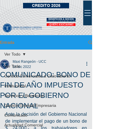
CREDITO 2026
BENEFICIOS A SOCIOS
VIDRIERA DE BENEFICIOS
¡QUIERO ASOCIARME!
Entrada
Ver Todo
Maxi Rangeón - UCC
Ver Todo
16 dic 2022
COMUNICADO: BONO DE
Centros Comerciales a Cielo Abierto
FIN DE AÑO IMPUESTO
Institucional
POR EL GOBIERNO
Servicios y Beneficios
NACIONAL
Gestión Gremial Empresaria
Ante la decisión del Gobierno Nacional 
Comunicado
de implementar el pago de un bono de 
Actualidad Comercial
$ 24.000.- a los trabajadores en 