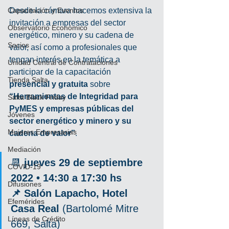
Capacitación y Eventos
Desde la cámara hacemos extensiva la 
invitación a empresas del sector 
Observatorio Económico
energético, minero y su cadena de 
Socios
valor, así como a profesionales que 
tengan interés en la temática a 
Unidad Central de Contrataciones
participar de la capacitación 
Tienda Salta
presencial y gratuita
 sobre 
“Herramientas de Integridad para 
Salta Black Friday
PyMES y empresas públicas del 
Jóvenes
sector energético y minero y su 
Mujeres Empresarias
cadena de valor”
.
Mediación
📆 
jueves 29 de septiembre 
COVID-19
2022 • 14:30 a 17:30 hs
Difusiones
📌 Salón Lapacho, Hotel 
Efemérides
Casa Real
 (Bartolomé Mitre 
Líneas de Crédito
669, Salta)