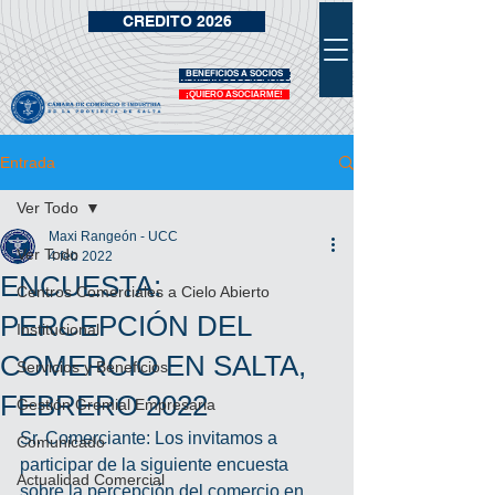
CREDITO 2026
BENEFICIOS A SOCIOS
VIDRIERA DE BENEFICIOS
¡QUIERO ASOCIARME!
Entrada
Ver Todo
Maxi Rangeón - UCC
Ver Todo
4 feb 2022
ENCUESTA:
Centros Comerciales a Cielo Abierto
PERCEPCIÓN DEL
Institucional
COMERCIO EN SALTA,
Servicios y Beneficios
FEBRERO 2022
Gestión Gremial Empresaria
Sr. Comerciante: Los invitamos a 
Comunicado
participar de la siguiente encuesta 
Actualidad Comercial
sobre la percepción del comercio en 