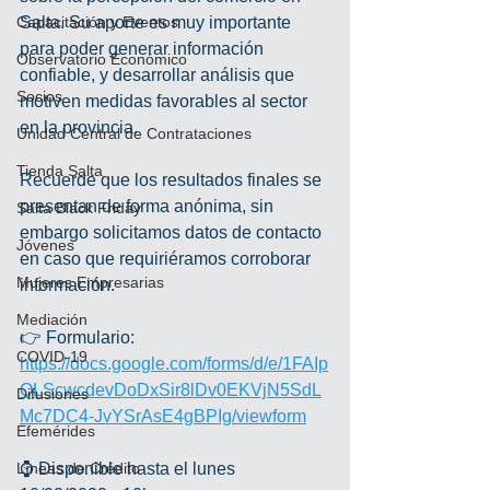
Capacitación y Eventos
Salta. Su aporte es muy importante 
para poder generar información 
Observatorio Económico
confiable, y desarrollar análisis que 
Socios
motiven medidas favorables al sector 
en la provincia.
Unidad Central de Contrataciones
Tienda Salta
Recuerde que los resultados finales se 
presentan de forma anónima, sin 
Salta Black Friday
embargo solicitamos datos de contacto 
Jóvenes
en caso que requiriéramos corroborar 
Mujeres Empresarias
información.
Mediación
👉 Formulario: 
COVID-19
https://docs.google.com/forms/d/e/1FAIp
QLScwcdevDoDxSir8lDv0EKVjN5SdL
Difusiones
Mc7DC4-JvYSrAsE4gBPIg/viewform
Efemérides
Líneas de Crédito
⌚ Disponible hasta el lunes 