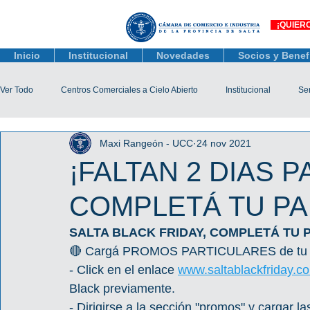
¡QUIER
Inicio
Institucional
Novedades
Socios y Benef
Ver Todo
Centros Comerciales a Cielo Abierto
Institucional
Ser
Maxi Rangeón - UCC
24 nov 2021
Actualidad Comercial
Capacitación y Eventos
Observatorio 
¡FALTAN 2 DIAS P
COMPLETÁ TU PA
Tienda Salta
Salta Black Friday
Jóvenes
Mujeres Empr
SALTA BLACK FRIDAY, COMPLETÁ TU 
🔴 Cargá PROMOS PARTICULARES de tu co
Líneas de Crédito
- Click en el enlace 
www.saltablackfriday.co
Black previamente.
- Dirigirse a la sección "promos" y cargar l