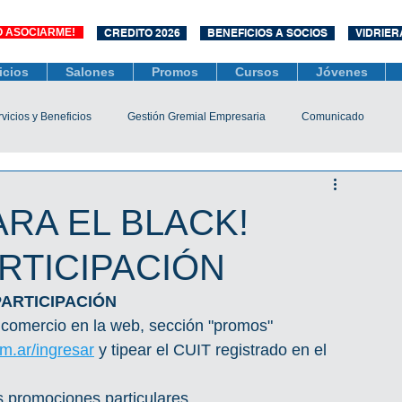
O ASOCIARME!
CREDITO 2026
BENEFICIOS A SOCIOS
VIDRIER
icios
Salones
Promos
Cursos
Jóvenes
vicios y Beneficios
Gestión Gremial Empresaria
Comunicado
Económico
Socios
Unidad Central de Contrataciones
ARA EL BLACK!
RTICIPACIÓN
esarias
Mediación
COVID-19
Difusiones
Efemérides
PARTICIPACIÓN
mercio en la web, sección "promos"
m.ar/ingresar
 y tipear el CUIT registrado en el 
as promociones particulares.