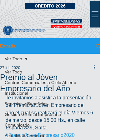
CREDITO 2026
BENEFICIOS A SOCIOS
VIDRIERA DE BENEFICIOS
¡QUIERO ASOCIARME!
Entrada
Ver Todo
27 feb 2020
Ver Todo
Premio al Jóven
Centros Comerciales a Cielo Abierto
Empresario del Año
Institucional
Te invitamos a asistir a la presentación 
Servicios y Beneficios
del Premio al Jóven Empresario del 
año el cual se realizará el día Viernes 6 
Gestión Gremial Empresaria
de marzo, desde 15:00 Hs., en calle 
Comunicado
España 339, Salta. 
#PremioJovenEmpresario2020
Actualidad Comercial