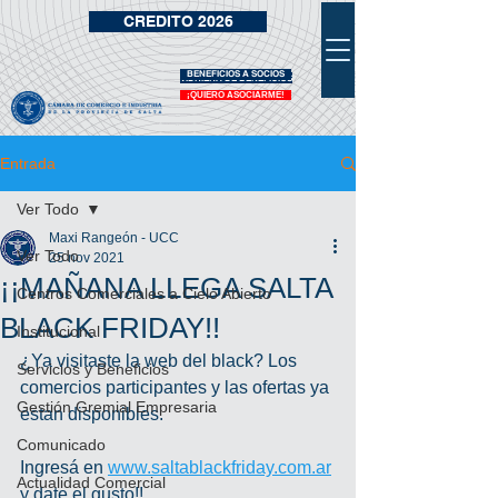
CREDITO 2026
BENEFICIOS A SOCIOS
VIDRIERA DE BENEFICIOS
¡QUIERO ASOCIARME!
Entrada
Ver Todo
Maxi Rangeón - UCC
Ver Todo
25 nov 2021
¡¡MAÑANA LLEGA SALTA
Centros Comerciales a Cielo Abierto
BLACK FRIDAY!!
Institucional
¿Ya visitaste la web del black? Los 
Servicios y Beneficios
comercios participantes y las ofertas ya 
Gestión Gremial Empresaria
estan disponibles.
Comunicado
Ingresá en 
www.saltablackfriday.com.ar
Actualidad Comercial
y date el gusto!!