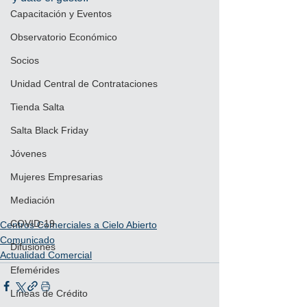
Capacitación y Eventos
Observatorio Económico
Socios
Unidad Central de Contrataciones
Tienda Salta
Salta Black Friday
Jóvenes
Mujeres Empresarias
Mediación
COVID-19
Centros Comerciales a Cielo Abierto
Comunicado
Difusiones
Actualidad Comercial
Efemérides
Líneas de Crédito