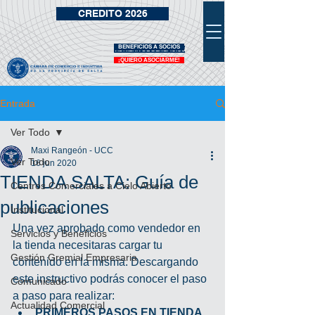
CREDITO 2026
BENEFICIOS A SOCIOS
VIDRIERA DE BENEFICIOS
¡QUIERO ASOCIARME!
Entrada
Ver Todo
Maxi Rangeón - UCC
Ver Todo
16 jun 2020
TIENDA SALTA: Guía de
Centros Comerciales a Cielo Abierto
publicaciones
Institucional
Una vez aprobado como vendedor en 
Servicios y Beneficios
la tienda necesitaras cargar tu 
Gestión Gremial Empresaria
contenido en la misma. Descargando 
este instructivo podrás conocer el paso 
Comunicado
a paso para realizar:
Actualidad Comercial
PRIMEROS PASOS EN TIENDA 