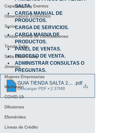
Capacitación y Eventos
SALTA.
CARGA MANUAL DE 
Observatorio Económico
PRODUCTOS.
Socios
CARGA DE SERVICIOS.
CARGA MASIVA DE 
Unidad Central de Contrataciones
PRODUCTOS.
Tienda Salta
PANEL DE VENTAS.
PROCESO DE VENTA.
Salta Black Friday
ADMINISTRAR CONSULTAS O 
Jóvenes
PREGUNTAS.
Mujeres Empresarias
GUIA TIENDA SALTA 2020
.pdf
Mediación
Descargar PDF • 2.37MB
COVID-19
Difusiones
Efemérides
Líneas de Crédito