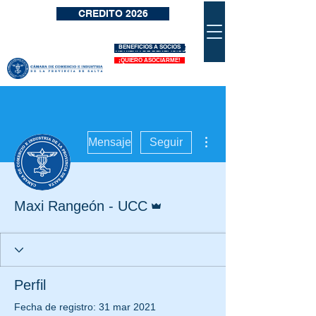
CREDITO 2026
BENEFICIOS A SOCIOS
VIDRIERA DE BENEFICIOS
¡QUIERO ASOCIARME!
Más acciones
Mensaje
Seguir
Administrador
Maxi Rangeón - UCC
Perfil
Fecha de registro: 31 mar 2021