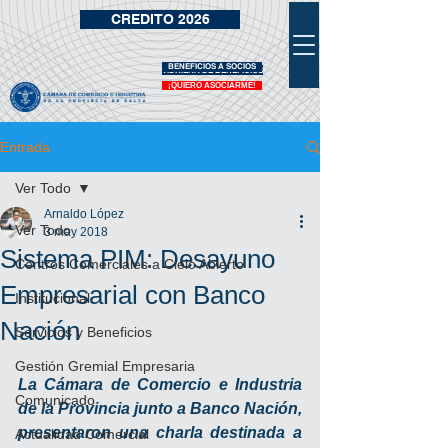
CREDITO 2026
BENEFICIOS A SOCIOS
VIDRIERA DE BENEFICIOS
¡QUIERO ASOCIARME!
Entrada
Ver Todo
Arnaldo López
Ver Todo
3 may 2018
Sistema PIM: Desayuno
Centros Comerciales a Cielo Abierto
Empresarial con Banco
Institucional
Nación
Servicios y Beneficios
Gestión Gremial Empresaria
La Cámara de Comercio e Industria 
Comunicado
de la Provincia junto a Banco Nación, 
presentaron una charla destinada a 
Actualidad Comercial