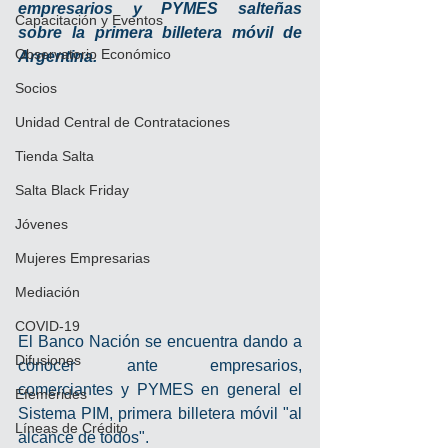
empresarios y PYMES salteñas 
Capacitación y Eventos
sobre la primera billetera móvil de 
Observatorio Económico
Argentina.
Socios
Unidad Central de Contrataciones
Tienda Salta
Salta Black Friday
Jóvenes
Mujeres Empresarias
Mediación
COVID-19
El Banco Nación se encuentra dando a 
Difusiones
conocer ante empresarios, 
comerciantes y PYMES en general el 
Efemérides
Sistema PIM, primera billetera móvil "al 
Líneas de Crédito
alcance de todos".