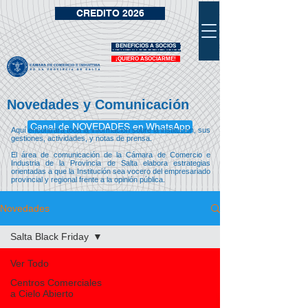
CREDITO 2026
BENEFICIOS A SOCIOS
VIDRIERA DE BENEFICIOS
¡QUIERO ASOCIARME!
Novedades y Comunicación
Canal de NOVEDADES en WhatsApp
Aquí encontrará toda la información sobre la institución, sus
gestiones, actividades, y notas de prensa.
El área de comunicación de la Cámara de Comercio e
Industria de la Provincia de Salta elabora estrategias
orientadas a que la Institución sea vocero del empresariado
provincial y regional frente a la opinión pública.
Novedades
Salta Black Friday
Ver Todo
Centros Comerciales
a Cielo Abierto