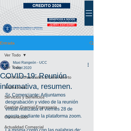
CREDITO 2026
BENEFICIOS A SOCIOS
VIDRIERA DE BENEFICIOS
¡QUIERO ASOCIARME!
Entrada
Ver Todo
Maxi Rangeón - UCC
Ver Todo
4 sept 2020
COVID-19: Reunión
Centros Comerciales a Cielo Abierto
informativa, resumen.
Institucional
Sr. Comerciante: Adjuntamos 
Servicios y Beneficios
desgrabación y video de la reunión 
Gestión Gremial Empresaria
virtual realizada el viernes 28 de 
agosto mediante la plataforma zoom.
Comunicado
Actualidad Comercial
La misma contó con las palabras de: