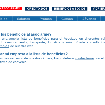
O ASOCIARME!
CREDITO 2026
BENEFICIOS A SOCIOS
VIDRIER
icios
Salones
Promos
Cursos
Jóvenes
los beneficios al asociarme?
una amplia lista de beneficios para el Asociado en diferentes r
lud, asesoramiento, transporte, logística y más. Puede consultarl
ficios
de nuestra web.
 mi empresa a la lista de beneficios?
isito es ser socio de nuestra cámara, luego deberá
contactarse
con el 
 firma de convenio.
ión será visada por nuestro Consejo Directivo, quienes aprueban los n
proximado de 15 días hábiles posteriores a la recepción de la
present
 aprobado, se le notificará:
ntrega del certificado de bienvenida donde constará su Número de Soci
 los beneficios de ser parte de nuestra institución.
orado
a los grupos de WhatsApp exclusivos para socios en los que
ún
ación
relevante.