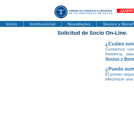
¡QUIER
Inicio
Institucional
Novedades
Socios y Benef
Solicitud de Socio On-Line.
¿Cuáles son 
Contamos con 
hotelería, sa
Socios y Bene
¿Puedo sumar
El primer requ
efectivizar una
RECUERDE:
• Esta informac
en un periodo a
• En caso de ser
a) Se le hará e
podrá contar con
b) Será
incorp
notifica
inform