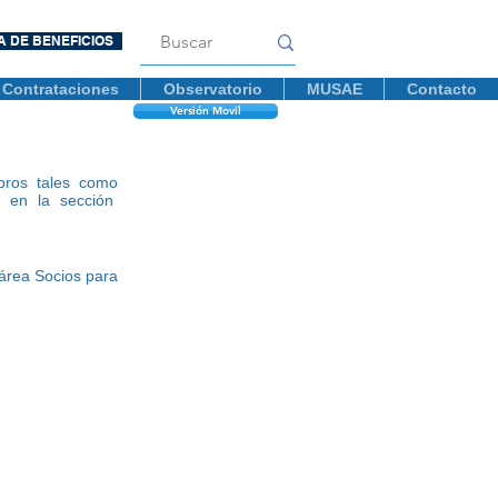
A DE BENEFICIOS
Contrataciones
Observatorio
MUSAE
Contacto
Versión Movil
ubros tales como
os en la sección
área Socios para
uevos ingresos
e
solicitud.
o con el que
icamente
se