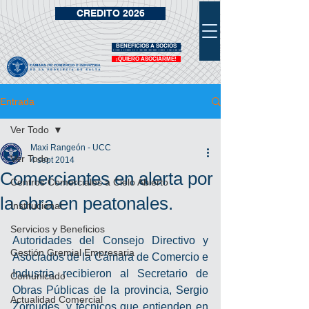
CREDITO 2026
BENEFICIOS A SOCIOS
VIDRIERA DE BENEFICIOS
¡QUIERO ASOCIARME!
Entrada
Ver Todo
Maxi Rangeón - UCC
Ver Todo
4 sept 2014
Comerciantes en alerta por
Centros Comerciales a Cielo Abierto
la obra en peatonales.
Institucional
Servicios y Beneficios
Autoridades del Consejo Directivo y 
Gestión Gremial Empresaria
Asociados de la Cámara de Comercio e 
Industria recibieron al Secretario de 
Comunicado
Obras Públicas de la provincia, Sergio 
Actualidad Comercial
Zorpudes, y técnicos que entienden en 