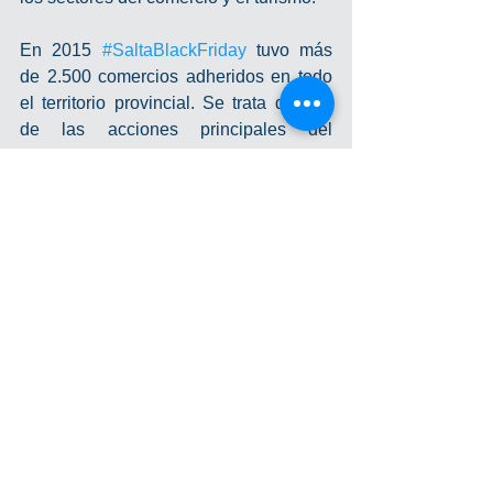
En 2015 
#SaltaBlackFriday
 tuvo más 
de 2.500 comercios adheridos en todo 
el territorio provincial. Se trata de una 
de las acciones principales del 
Programa Centros Comerciales a Cielo 
Abierto que desarrolla la Cámara 
provincial junto a la CAME.
#SBF
Ver todo
Entradas recientes