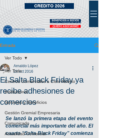
CREDITO 2026
BENEFICIOS A SOCIOS
VIDRIERA DE BENEFICIOS
¡QUIERO ASOCIARME!
Entrada
Ver Todo
Arnaldo López
Ver Todo
28 oct 2016
El Salta Black Friday ya
Centros Comerciales a Cielo Abierto
recibe adhesiones de
Institucional
comercios
Servicios y Beneficios
Gestión Gremial Empresaria
Se lanzó la primera etapa del evento 
Comunicado
comercial más importante del año. El 
cuarto “Salta Black Friday” comienza 
Actualidad Comercial