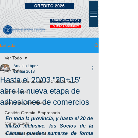
CREDITO 2026
BENEFICIOS A SOCIOS
VIDRIERA DE BENEFICIOS
¡QUIERO ASOCIARME!
Entrada
Ver Todo
Arnaldo López
Ver Todo
12 mar 2018
Hasta el 20/03 "3D+15"
Centros Comerciales a Cielo Abierto
abre la nueva etapa de
Institucional
adhesiones de comercios
Servicios y Beneficios
Gestión Gremial Empresaria
En toda la provincia, y hasta el 20 de 
Comunicado
marzo inclusive, los Socios de la 
Cámara pueden sumarse de forma 
Actualidad Comercial