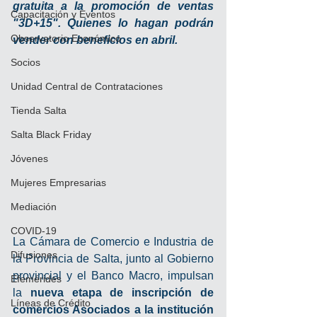
gratuita a la promoción de ventas 
Capacitación y Eventos
"3D+15". Quienes lo hagan podrán 
Observatorio Económico
vender con beneficios en abril.
Socios
Unidad Central de Contrataciones
Tienda Salta
Salta Black Friday
Jóvenes
Mujeres Empresarias
Mediación
COVID-19
La Cámara de Comercio e Industria de 
Difusiones
la Provincia de Salta, junto al Gobierno 
provincial y el Banco Macro, impulsan 
Efemérides
la 
nueva etapa de inscripción de 
Líneas de Crédito
comercios Asociados a la institución 