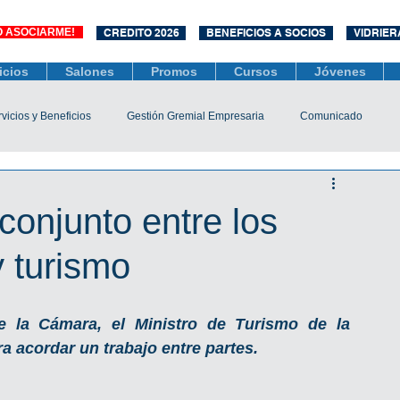
O ASOCIARME!
CREDITO 2026
BENEFICIOS A SOCIOS
VIDRIER
icios
Salones
Promos
Cursos
Jóvenes
vicios y Beneficios
Gestión Gremial Empresaria
Comunicado
Económico
Socios
Unidad Central de Contrataciones
conjunto entre los
 turismo
esarias
Mediación
COVID-19
Difusiones
Efemérides
e la Cámara, el Ministro de Turismo de la 
ra acordar un trabajo entre partes.