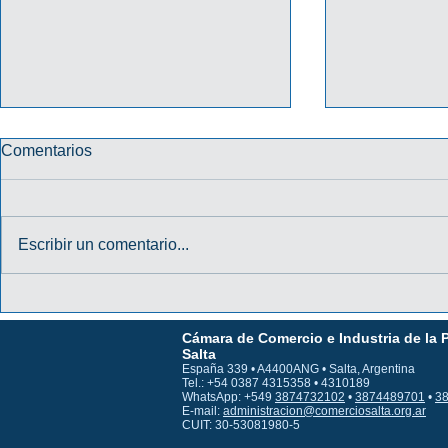
Comentarios
Escribir un comentario...
PROMO "TU CREDENCIAL
PROMO HA
DIGITAL TE DA MÁS" 2026
31/10/202
Cámara de Comercio e Industria de la 
MACRO
Salta
España 339 • A4400ANG • Salta, Argentina
Tel.: +54 0387 4315358 • 4310189
WhatsApp: +549
3874732102
•
3874489701
•
3
E-mail:
administracion@comerciosalta.org.ar
CUIT: 30-53081980-5