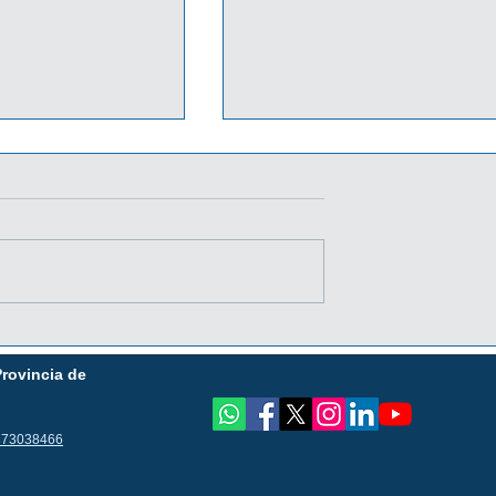
STA EL
PROMO DIA DEL NIÑO
6 CON BANCO
JUNTO A BANCO MACRO
Provincia de
¡ADHERÍ YA TU COMERCI
873038466