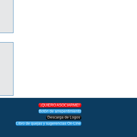
O!
¡QUIERO ASOCIARME!
Botón de arrepentimiento
Descarga de Logos
Libro de quejas y sugerencias On-Line