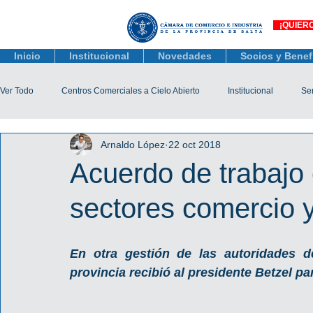
¡QUIER
Inicio
Institucional
Novedades
Socios y Benef
Ver Todo
Centros Comerciales a Cielo Abierto
Institucional
Ser
Arnaldo López
22 oct 2018
Actualidad Comercial
Capacitación y Eventos
Observatorio 
Acuerdo de trabajo 
sectores comercio y
Tienda Salta
Salta Black Friday
Jóvenes
Mujeres Empr
En otra gestión de las autoridades d
Líneas de Crédito
provincia recibió al presidente Betzel pa