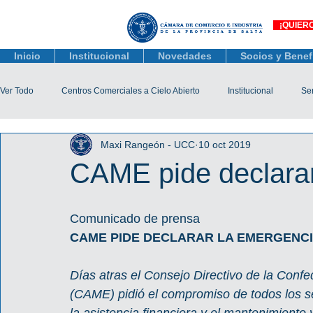
¡QUIER
Inicio
Institucional
Novedades
Socios y Benef
Ver Todo
Centros Comerciales a Cielo Abierto
Institucional
Ser
Maxi Rangeón - UCC
10 oct 2019
Actualidad Comercial
Capacitación y Eventos
Observatorio 
CAME pide declara
Tienda Salta
Salta Black Friday
Jóvenes
Mujeres Empr
Comunicado de prensa
CAME PIDE DECLARAR LA EMERGENC
Líneas de Crédito
Días atras el Consejo Directivo de la Conf
(CAME) pidió el compromiso de todos los se