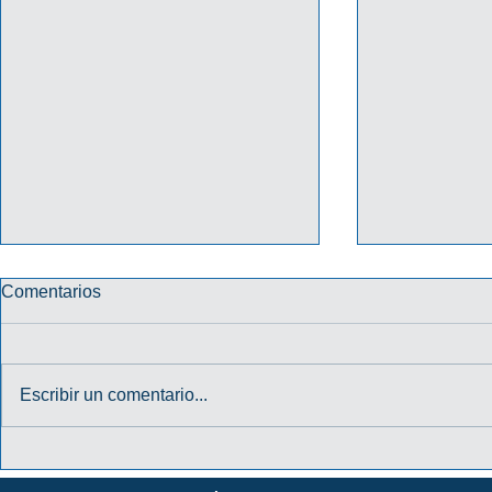
Comentarios
Escribir un comentario...
PROMO "TU CREDENCIAL
PROMO HA
DIGITAL TE DA MÁS" 2026
31/10/202