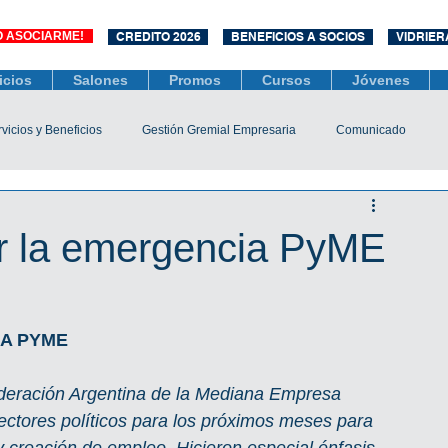
O ASOCIARME!
CREDITO 2026
BENEFICIOS A SOCIOS
VIDRIER
icios
Salones
Promos
Cursos
Jóvenes
vicios y Beneficios
Gestión Gremial Empresaria
Comunicado
Económico
Socios
Unidad Central de Contrataciones
r la emergencia PyME
esarias
Mediación
COVID-19
Difusiones
Efemérides
IA PYME
ederación Argentina de la Mediana Empresa 
ctores políticos para los próximos meses para 