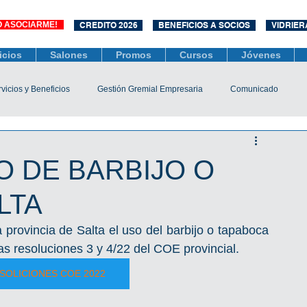
O ASOCIARME!
CREDITO 2026
BENEFICIOS A SOCIOS
VIDRIER
icios
Salones
Promos
Cursos
Jóvenes
vicios y Beneficios
Gestión Gremial Empresaria
Comunicado
Económico
Socios
Unidad Central de Contrataciones
O DE BARBIJO O
LTA
esarias
Mediación
COVID-19
Difusiones
Efemérides
provincia de Salta el uso del barbijo o tapaboca 
as resoluciones 3 y 4/22 del COE provincial.
SOLICIONES COE 2022