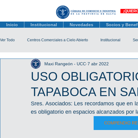
¡QUIER
Inicio
Institucional
Novedades
Socios y Benef
Ver Todo
Centros Comerciales a Cielo Abierto
Institucional
Ser
Maxi Rangeón - UCC
7 abr 2022
Actualidad Comercial
Capacitación y Eventos
Observatorio 
USO OBLIGATORI
TAPABOCA EN SA
Tienda Salta
Salta Black Friday
Jóvenes
Mujeres Empr
Sres. Asociados: Les recordamos que en la 
es obligatorio en espacios alcanzados por l
Líneas de Crédito
COMPENDIO RE