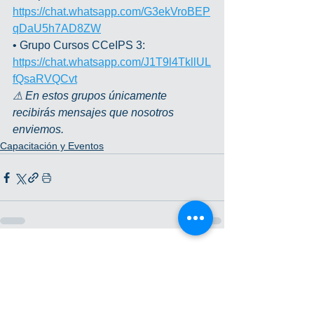
https://chat.whatsapp.com/G3ekVroBEP
qDaU5h7AD8ZW
• Grupo Cursos CCeIPS 3: 
https://chat.whatsapp.com/J1T9l4TkllUL
fQsaRVQCvt
⚠ En estos grupos únicamente 
recibirás mensajes que nosotros 
enviemos.
Capacitación y Eventos
Ver todo
Entradas recientes