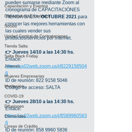
pueden sumarse mediante Zoom al 
Capacitación y Eventos
cronograma de CAPACITACIÓNES 
Observatorio Económico
TIENDA SALTA: 
OCTUBRE 2021
 para 
conocer las mejores herramientas con 
Socios
las cuales vender sus 
Unidad Central de Contrataciones
productos/servicios por internet.
Tienda Salta
👉 Jueves 14/10 a las 14:30 hs.
Salta Black Friday
Enlace: 
Jóvenes
https://us02web.zoom.us/j/8229158504
6
Mujeres Empresarias
ID de reunión: 822 9158 5046
Mediación
Código de acceso: SALTA
COVID-19
👉 Jueves 28/10 a las 14:30 hs.
Difusiones
Enlace: 
https://us02web.zoom.us/j/8589960583
Efemérides
6
Líneas de Crédito
ID de reunión: 858 9960 5836