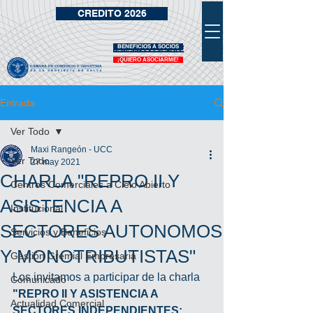
CREDITO 2026
BENEFICIOS A SOCIOS
VIDRIERA DE BENEFICIOS
¡QUIERO ASOCIARME!
Entrada
Ver Todo
Maxi Rangeón - UCC
Ver Todo
27 may 2021
CHARLA "REPRO II Y
Centros Comerciales a Cielo Abierto
ASISTENCIA A
Institucional
SECTORES AUTONOMOS
Servicios y Beneficios
Y MONOTRIBUTISTAS"
Gestión Gremial Empresaria
Los invitamos a participar de la charla 
Comunicado
"REPRO II Y ASISTENCIA A 
Actualidad Comercial
SECTORES INDEPENDIENTES: 