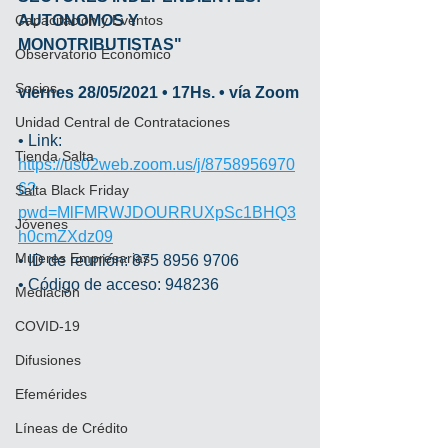
Capacitación y Eventos
AUTONOMOS Y 
MONOTRIBUTISTAS"
Observatorio Económico
Socios
viernes 28/05/2021 • 17Hs. • vía Zoom
Unidad Central de Contrataciones
• Link: 
Tienda Salta
https://us02web.zoom.us/j/8758956970
6?
Salta Black Friday
pwd=MlFMRWJDOURRUXpSc1BHQ3
Jóvenes
h0cmZXdz09
Mujeres Empresarias
• ID de reunión: 875 8956 9706
• Código de acceso: 948236
Mediación
COVID-19
Difusiones
Efemérides
Líneas de Crédito