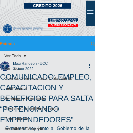
CREDITO 2026
BENEFICIOS A SOCIOS
VIDRIERA DE BENEFICIOS
¡QUIERO ASOCIARME!
Entrada
Ver Todo
Maxi Rangeón - UCC
Ver Todo
31 mar 2022
COMUNICADO: EMPLEO,
Centros Comerciales a Cielo Abierto
CAPACITACION Y
Institucional
BENEFICIOS PARA SALTA
Servicios y Beneficios
“POTENCIANDO
Gestión Gremial Empresaria
EMPRENDEDORES”
Comunicado
Firmamos hoy junto al Gobierno de la 
Actualidad Comercial