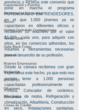
provincia y REMSa este convenio que 
Capacitación y Eventos
pone en marcha el programa 
Observatorio Económico
POTENCIANDO EMPRENDEDORES, 
en el que 1.000 jóvenes ya se 
Socios
capacitaron en diferentes oficios y 
Unidad Central de Contrataciones
recibieron 10 vouchers por el valor 
$5.000.- cada uno, para adquirir con 
Tienda Salta
ellos, en los comercios adheridos, los 
Salta Black Friday
insumos y herramientas necesarias 
Jóvenes
para el desarrollo de su profesión.
Mujeres Empresarias
Desde la cámara recibimos con gran 
Mediación
expectativa este hecho, ya que esto nos 
permite tener a 1.000 personas 
COVID-19
capacitadas profesionalmente en: 
Difusiones
Pintura, Colocador de cerámico, 
Mecánica de motos, Refrigeración y 
Efemérides
climatización, Albañilería, Construcción 
Líneas de Crédito
en seco, Instalaciones sanitarias, 