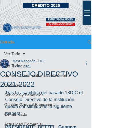
CREDITO 2026
BENEFICIOS A SOCIOS
VIDRIERA DE BENEFICIOS
¡QUIERO ASOCIARME!
Entrada
Ver Todo
Maxi Rangeón - UCC
Ver Todo
17 dic 2021
CONSEJO DIRECTIVO
Centros Comerciales a Cielo Abierto
2021-2022
Institucional
Tras la asamblea del pasado 13DIC el 
Servicios y Beneficios
Consejo Directivo de la institución 
Gestión Gremial Empresaria
queda constituido de la siguiente 
manera:
Comunicado
Actualidad Comercial
PRESIDENTE: BETZEL, Gustavo 