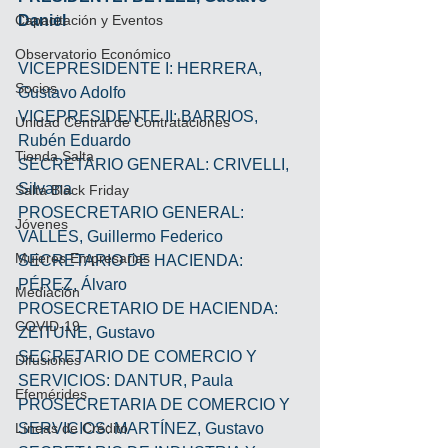
Capacitación y Eventos
Daniel
Observatorio Económico
VICEPRESIDENTE I: HERRERA, 
Socios
Gustavo Adolfo
VICEPRESIDENTE II: BARRIOS, 
Unidad Central de Contrataciones
Rubén Eduardo
Tienda Salta
SECRETARIO GENERAL: CRIVELLI, 
Silvana
Salta Black Friday
PROSECRETARIO GENERAL: 
Jóvenes
VALLES, Guillermo Federico
Mujeres Empresarias
SECRETARIO DE HACIENDA: 
PÉREZ, Álvaro
Mediación
PROSECRETARIO DE HACIENDA: 
COVID-19
ZEITUNE, Gustavo
SECRETARIO DE COMERCIO Y 
Difusiones
SERVICIOS: DANTUR, Paula 
Efemérides
PROSECRETARIA DE COMERCIO Y 
Líneas de Crédito
SERVICIOS: MARTÍNEZ, Gustavo