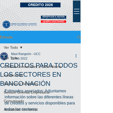
CREDITO 2026
BENEFICIOS A SOCIOS
VIDRIERA DE BENEFICIOS
¡QUIERO ASOCIARME!
Entrada
Ver Todo
Maxi Rangeón - UCC
Ver Todo
22 feb 2022
CREDITOS PARA TODOS
Centros Comerciales a Cielo Abierto
LOS SECTORES EN
Institucional
BANCO NACIÓN
Servicios y Beneficios
Estimados asociados: Adjuntamos 
Gestión Gremial Empresaria
información sobre las diferentes líneas 
Comunicado
de créditos y servicios disponibles para 
todos los sectores.
Actualidad Comercial