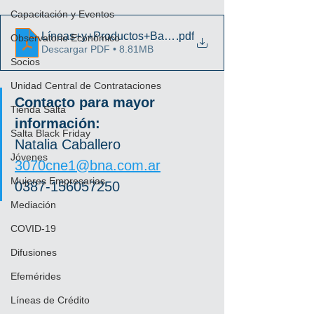
Capacitación y Eventos
Líneas+y+Productos+Banca+Empresas+CAMARAS
.pdf
Observatorio Económico
Descargar PDF • 8.81MB
Socios
Unidad Central de Contrataciones
Contacto para mayor 
Tienda Salta
información:
Salta Black Friday
Natalia Caballero
Jóvenes
3070cne1@bna.com.ar
Mujeres Empresarias
0387-156057250
Mediación
COVID-19
Difusiones
Efemérides
Líneas de Crédito