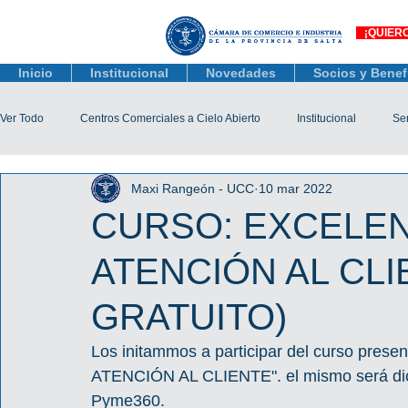
¡QUIER
Inicio
Institucional
Novedades
Socios y Benef
Ver Todo
Centros Comerciales a Cielo Abierto
Institucional
Ser
Maxi Rangeón - UCC
10 mar 2022
Actualidad Comercial
Capacitación y Eventos
Observatorio 
CURSO: EXCELEN
ATENCIÓN AL CLI
Tienda Salta
Salta Black Friday
Jóvenes
Mujeres Empr
GRATUITO)
Líneas de Crédito
Los initammos a participar del curso pre
ATENCIÓN AL CLIENTE". el mismo será dictad
Pyme360.