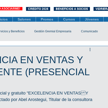
O ASOCIARME!
CREDITO 2026
BENEFICIOS A SOCIOS
VIDRIER
icios
Salones
Promos
Cursos
Jóvenes
vicios y Beneficios
Gestión Gremial Empresaria
Comunicado
Económico
Socios
Unidad Central de Contrataciones
CIA EN VENTAS Y
ENTE (PRESENCIAL
esarias
Mediación
COVID-19
Difusiones
Efemérides
sencial y gratuito "EXCELENCIA EN VENTASY 
o por Abel Arostegui, Titular de la consultora 