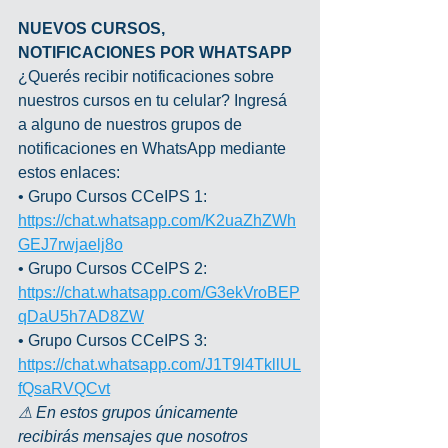
NUEVOS CURSOS, 
NOTIFICACIONES POR WHATSAPP
¿Querés recibir notificaciones sobre 
nuestros cursos en tu celular? Ingresá 
a alguno de nuestros grupos de 
notificaciones en WhatsApp mediante 
estos enlaces:
• Grupo Cursos CCeIPS 1: 
https://chat.whatsapp.com/K2uaZhZWh
GEJ7rwjaelj8o
• Grupo Cursos CCeIPS 2: 
https://chat.whatsapp.com/G3ekVroBEP
qDaU5h7AD8ZW
• Grupo Cursos CCeIPS 3: 
https://chat.whatsapp.com/J1T9l4TkllUL
fQsaRVQCvt
⚠ En estos grupos únicamente 
recibirás mensajes que nosotros 