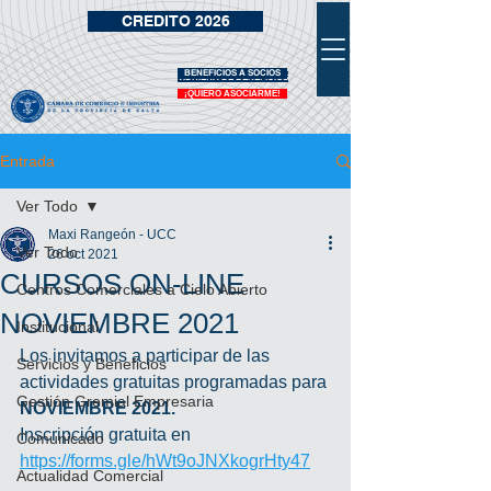
CREDITO 2026
BENEFICIOS A SOCIOS
VIDRIERA DE BENEFICIOS
¡QUIERO ASOCIARME!
Entrada
Ver Todo
Maxi Rangeón - UCC
Ver Todo
26 oct 2021
CURSOS ON-LINE
Centros Comerciales a Cielo Abierto
NOVIEMBRE 2021
Institucional
Los invitamos a participar de las 
Servicios y Beneficios
actividades gratuitas programadas para 
Gestión Gremial Empresaria
NOVIEMBRE 2021.
Inscripción gratuita en 
Comunicado
https://forms.gle/hWt9oJNXkogrHty47
Actualidad Comercial