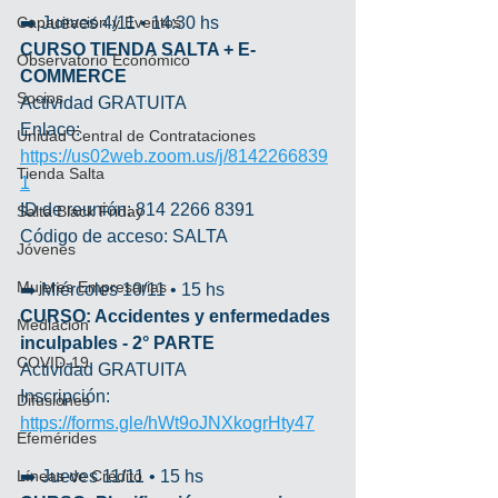
Capacitación y Eventos
➡️ Jueves 4/11 • 14:30 hs
CURSO TIENDA SALTA + E-
Observatorio Económico
COMMERCE
Socios
Actividad GRATUITA
Enlace: 
Unidad Central de Contrataciones
https://us02web.zoom.us/j/8142266839
Tienda Salta
1
ID de reunión: 814 2266 8391
Salta Black Friday
Código de acceso: SALTA
Jóvenes
Mujeres Empresarias
➡️ Miércoles 10/11 • 15 hs
CURSO: Accidentes y enfermedades 
Mediación
inculpables - 2° PARTE
COVID-19
Actividad GRATUITA
Inscripción: 
Difusiones
https://forms.gle/hWt9oJNXkogrHty47
Efemérides
Líneas de Crédito
➡️ Jueves 11/11 • 15 hs