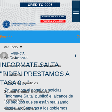
CREDITO 2026
BENEFICIOS A SOCIOS
VIDRIERA DE BENEFICIOS
¡QUIERO ASOCIARME!
Entrada
Ver Todo
AGENCIA
Ver Todo
28 mar 2020
INFORMATE SALTA
Centros Comerciales a Cielo Abierto
"PIDEN PRESTAMOS A
Institucional
TASA 0..."
Servicios y Beneficios
En una nota el portal de noticias 
Gestión Gremial Empresaria
"Informate Salta" publicó el alcance de 
Comunicado
los pedidos que se están realizando 
desde las Cámaras a los gobiernos 
Actualidad Comercial