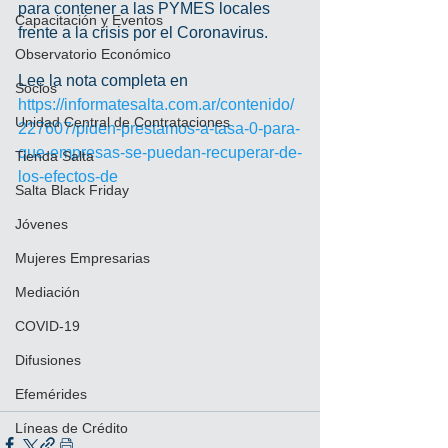
para contener a las PYMES locales 
Capacitación y Eventos
frente a la crisis por el Coronavirus. 
Observatorio Económico
Lee la nota completa en 
Socios
https://informatesalta.com.ar/contenido/
Unidad Central de Contrataciones
227607/piden-prestamos-a-tasa-0-para-
que-empresas-se-puedan-recuperar-de-
Tienda Salta
los-efectos-de
Salta Black Friday
Jóvenes
Mujeres Empresarias
Mediación
COVID-19
Difusiones
Efemérides
Líneas de Crédito