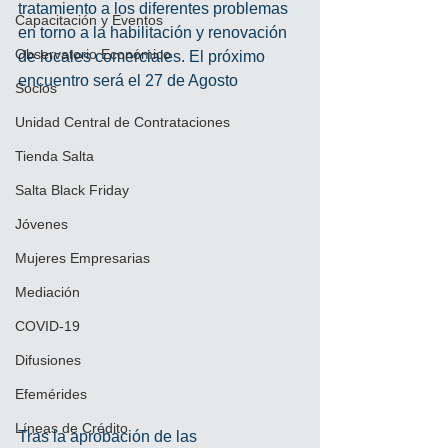
tratamiento a los diferentes problemas 
Capacitación y Eventos
en torno a la habilitación y renovación 
Observatorio Económico
de locales comerciales. El próximo 
encuentro será el 27 de Agosto 
Socios
Unidad Central de Contrataciones
Tienda Salta
Salta Black Friday
Jóvenes
Mujeres Empresarias
Mediación
COVID-19
Difusiones
Efemérides
Líneas de Crédito
Tras la aprobación de las 