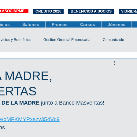
O ASOCIARME!
CREDITO 2026
BENEFICIOS A SOCIOS
VIDRIER
icios
Salones
Promos
Cursos
Jóvenes
vicios y Beneficios
Gestión Gremial Empresaria
Comunicado
Económico
Socios
Unidad Central de Contrataciones
A MADRE,
ERTAS
esarias
Mediación
COVID-19
Difusiones
Efemérides
 DE LA MADRE
 junto a Banco Masventas!
.gle/bMFKMYPxszv354Vc9
hs.