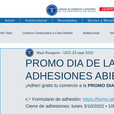
¡QUIER
Inicio
Institucional
Novedades
Socios y Benef
Ver Todo
Centros Comerciales a Cielo Abierto
Institucional
Ser
Maxi Rangeón - UCC
23 sept 2022
Actualidad Comercial
Capacitación y Eventos
Observatorio 
PROMO DIA DE L
ADHESIONES ABI
Tienda Salta
Salta Black Friday
Jóvenes
Mujeres Empr
¡Adherí gratis tu comercio a la 
PROMO DIA
Líneas de Crédito
👉 Formulario de adhesión: 
https://forms
Cierre de adhesiones: lunes 3/10/2022 • 10