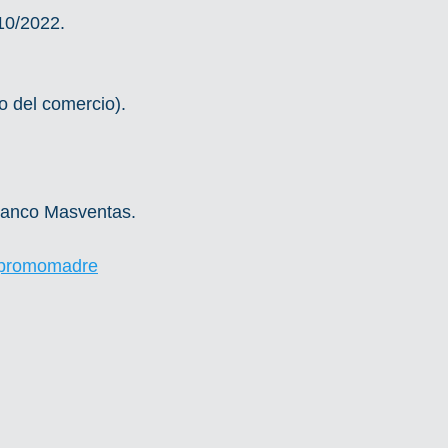
10/2022.
o del comercio).
 Banco Masventas.
/promomadre