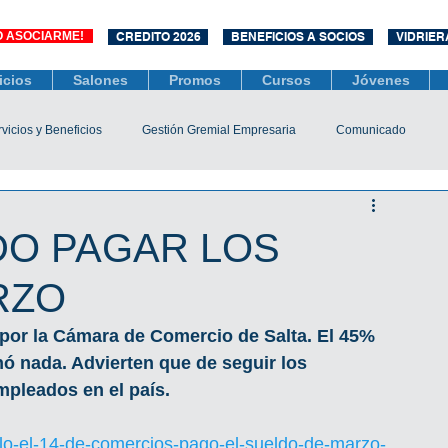
O ASOCIARME!
CREDITO 2026
BENEFICIOS A SOCIOS
VIDRIER
icios
Salones
Promos
Cursos
Jóvenes
vicios y Beneficios
Gestión Gremial Empresaria
Comunicado
Económico
Socios
Unidad Central de Contrataciones
DO PAGAR LOS
RZO
esarias
Mediación
COVID-19
Difusiones
Efemérides
 por la Cámara de Comercio de Salta. El 45% 
ó nada. Advierten que de seguir los 
mpleados en el país.
olo-el-14-de-comercios-pago-el-sueldo-de-marzo-