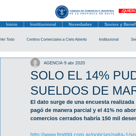
¡QUIER
Inicio
Institucional
Novedades
Socios y Benef
Ver Todo
Centros Comerciales a Cielo Abierto
Institucional
Ser
AGENCIA
9 abr 2020
Actualidad Comercial
Capacitación y Eventos
Observatorio 
SOLO EL 14% PU
SUELDOS DE MA
Tienda Salta
Salta Black Friday
Jóvenes
Mujeres Empr
El dato surge de una encuesta realizada
pagó de manera parcial y el 41% no abon
Líneas de Crédito
comercios cerrados habría 150 mil dese
http://www.fm899.com.ar/noticias/salta-1/s