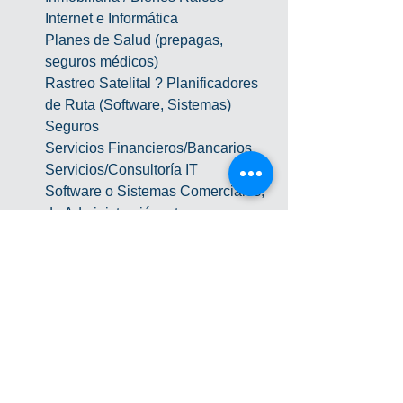
Internet e Informática
Planes de Salud (prepagas, 
seguros médicos)
Rastreo Satelital ? Planificadores 
de Ruta (Software, Sistemas)
Seguros
Servicios Financieros/Bancarios
Servicios/Consultoría IT
Software o Sistemas Comerciales, 
de Administración, etc
Telecomunicaciones
Toldos (Venta Mayorista o 
Minorista)
Transporte de Contenedores, 
Cargas Pesadas o Maquinarias
Vehiculos / Planes de ahorro
Abogados