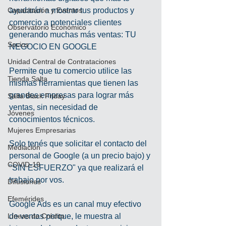
Capacitación y Eventos
ayudarán a mostrar tus productos y 
comercio a potenciales clientes 
Observatorio Económico
generando muchas más ventas: TU 
Socios
NEGOCIO EN GOOGLE
Unidad Central de Contrataciones
Permite que tu comercio utilice las 
Tienda Salta
mismas herramientas que tienen las 
grandes empresas para lograr más 
Salta Black Friday
ventas, sin necesidad de 
Jóvenes
conocimientos técnicos. 
Mujeres Empresarias
Solo tenés que solicitar el contacto del 
Mediación
personal de Google (a un precio bajo) y 
COVID-19
"SIN ESFUERZO" ya que realizará el 
trabajo por vos.
Difusiones
Efemérides
Google Ads es un canal muy efectivo 
Líneas de Crédito
de ventas porque, le muestra al 