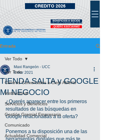
CREDITO 2026
BENEFICIOS A SOCIOS
VIDRIERA DE BENEFICIOS
¡QUIERO ASOCIARME!
Entrada
Ver Todo
Maxi Rangeón - UCC
Ver Todo
8 mar 2021
TIENDA SALTA y GOOGLE
Centros Comerciales a Cielo Abierto
MI NEGOCIO
Institucional
¿Querés aparecer entre los primeros 
Servicios y Beneficios
resultados de las búsquedas en 
Gestión Gremial Empresaria
Google relacionadas a tu oferta?
Comunicado
Ponemos a tu disposición una de las 
Actualidad Comercial
herramientas digitales que más te 