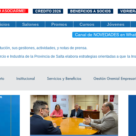
O ASOCIARME!
CREDITO 2026
BENEFICIOS A SOCIOS
VIDRIER
icios
Salones
Promos
Cursos
Jóvenes
Canal de NOVEDADES en Wha
itución, sus gestiones, actividades, y notas de prensa.
 e Industria de la Provincia de Salta elabora estrategias orientadas a que la Ins
rto
Institucional
Servicios y Beneficios
Gestión Gremial Empresar
 y Eventos
Observatorio Económico
Socios
Unidad Central de C
Jóvenes
Mujeres Empresarias
Mediación
COVID-19
Di