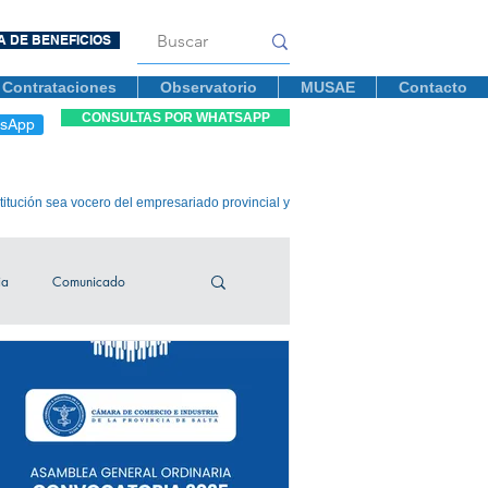
A DE BENEFICIOS
Contrataciones
Observatorio
MUSAE
Contacto
CONSULTAS POR WHATSAPP
tsApp
titución sea vocero del empresariado provincial y
ia
Comunicado
ontrataciones
fusiones
Efemérides