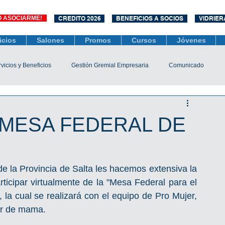
O ASOCIARME!
CREDITO 2026
BENEFICIOS A SOCIOS
VIDRIER
icios
Salones
Promos
Cursos
Jóvenes
vicios y Beneficios
Gestión Gremial Empresaria
Comunicado
Económico
Socios
Unidad Central de Contrataciones
 MESA FEDERAL DE
esarias
Mediación
COVID-19
Difusiones
Efemérides
 la Provincia de Salta les hacemos extensiva la 
icipar virtualmente de la "Mesa Federal para el 
 la cual se realizará con el equipo de Pro Mujer, 
er de mama.