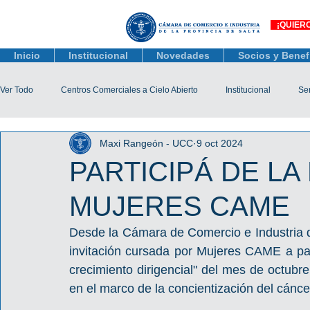
¡QUIER
Inicio
Institucional
Novedades
Socios y Benef
Ver Todo
Centros Comerciales a Cielo Abierto
Institucional
Ser
Maxi Rangeón - UCC
9 oct 2024
Actualidad Comercial
Capacitación y Eventos
Observatorio 
PARTICIPÁ DE LA
MUJERES CAME
Tienda Salta
Salta Black Friday
Jóvenes
Mujeres Empr
Desde la Cámara de Comercio e Industria de
invitación cursada por Mujeres CAME a part
Líneas de Crédito
crecimiento dirigencial" del mes de octubre,
en el marco de la concientización del cánc