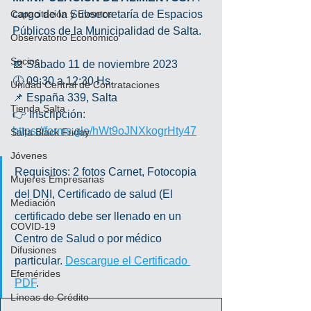
Capacitación y Eventos
cargo de la Subsecretaría de Espacios 
Públicos de la Municipalidad de Salta.
Observatorio Económico
Socios
📅 Sábado 11 de noviembre 2023
🕔 09:30 a 12:30 Hs.
Unidad Central de Contrataciones
📌 España 339, Salta
Tienda Salta
👉 Inscripción: 
https://forms.gle/hWt9oJNXkogrHty47
Salta Black Friday
Jóvenes
Requisitos: 2 fotos Carnet, Fotocopia 
Mujeres Empresarias
del DNI, Certificado de salud (El 
Mediación
certificado debe ser llenado en un 
COVID-19
Centro de Salud o por médico 
Difusiones
particular. 
Descargue el Certificado 
Efemérides
PDF
.
Líneas de Crédito