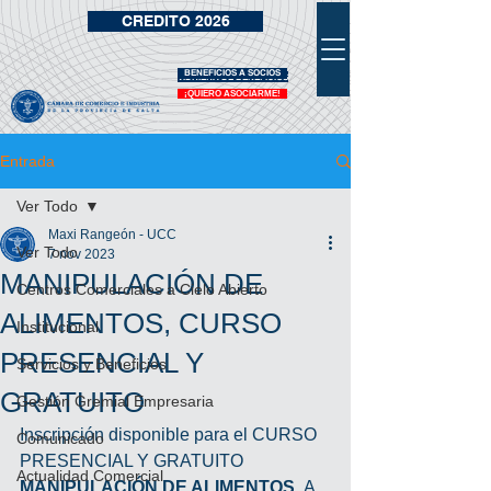
CREDITO 2026
BENEFICIOS A SOCIOS
VIDRIERA DE BENEFICIOS
¡QUIERO ASOCIARME!
Entrada
Ver Todo
Maxi Rangeón - UCC
Ver Todo
7 nov 2023
MANIPULACIÓN DE
Centros Comerciales a Cielo Abierto
ALIMENTOS, CURSO
Institucional
PRESENCIAL Y
Servicios y Beneficios
GRATUITO
Gestión Gremial Empresaria
Inscripción disponible para el CURSO 
Comunicado
PRESENCIAL Y GRATUITO 
Actualidad Comercial
MANIPULACIÓN DE ALIMENTOS. 
A 