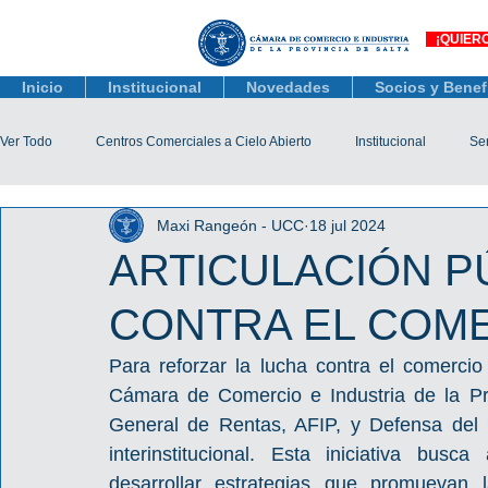
¡QUIER
Inicio
Institucional
Novedades
Socios y Benef
Ver Todo
Centros Comerciales a Cielo Abierto
Institucional
Ser
Maxi Rangeón - UCC
18 jul 2024
Actualidad Comercial
Capacitación y Eventos
Observatorio 
ARTICULACIÓN P
CONTRA EL COME
Tienda Salta
Salta Black Friday
Jóvenes
Mujeres Empr
Para reforzar la lucha contra el comercio 
Cámara de Comercio e Industria de la Pr
Líneas de Crédito
General de Rentas, AFIP, y Defensa del 
interinstitucional. Esta iniciativa busc
desarrollar estrategias que promuevan l