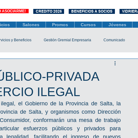
O ASOCIARME!
CREDITO 2026
BENEFICIOS A SOCIOS
VIDRIER
icios
Salones
Promos
Cursos
Jóvenes
vicios y Beneficios
Gestión Gremial Empresaria
Comunicado
Económico
Socios
Unidad Central de Contrataciones
ÚBLICO-PRIVADA
RCIO ILEGAL
esarias
Mediación
COVID-19
Difusiones
Efemérides
ilegal, el Gobierno de la Provincia de Salta, la 
ovincia de Salta, y organismos como Dirección 
Consumidor, conformarán una mesa de trabajo 
a articular esfuerzos públicos y privados para 
a legalidad, facilitando el ingreso de nuevos 