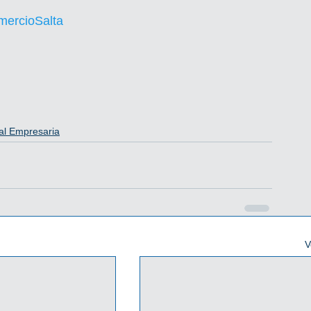
ercioSalta
al Empresaria
V